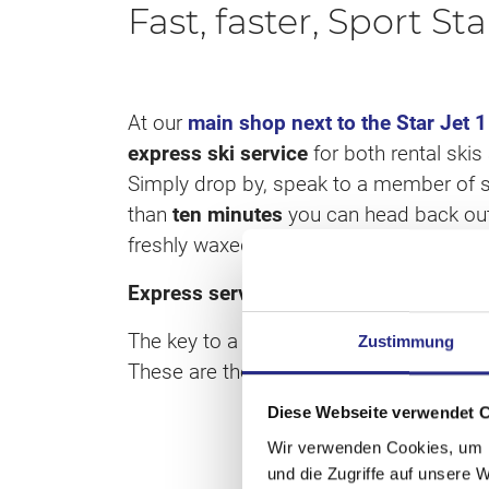
Fast, faster, Sport St
At our
main shop next to the Star Jet 1 
express ski service
for both rental skis 
Simply drop by, speak to a member of s
than
ten minutes
you can head back out
freshly waxed and sharpened pair of ski
Express service: €34
The key to a smooth ski is a waxed ba
Zustimmung
These are the main areas of focus for o
Diese Webseite verwendet 
Wir verwenden Cookies, um I
und die Zugriffe auf unsere 