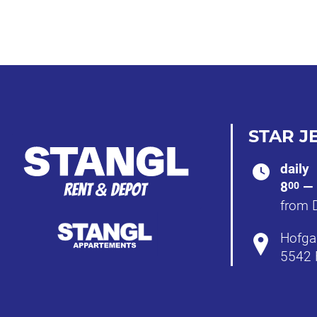
STAR JE
daily
8
— 
00
from 
Hofga
5542 