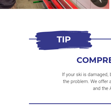
TIP
COMPRE
If your ski is damaged, 
the problem. We offer a
and the A