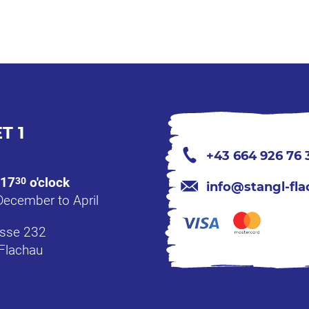
T 1
+43 664 926 76 
17
o'clock
30
info@stangl-fla
December to April
sse 232
Flachau