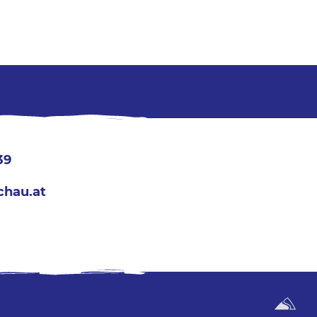
39
chau.at