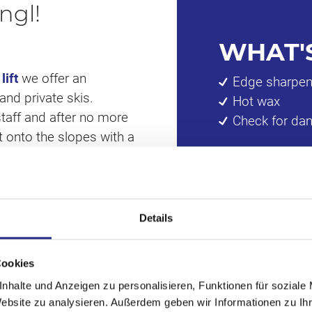
angl!
WHAT'
lift
we offer an
Edge sharpen
and private skis.
Hot wax
taff and after no more
Check for d
 onto the slopes with a
s.
se and sharp edges.
Details
ur express service.
Cookies
nhalte und Anzeigen zu personalisieren, Funktionen für soziale
Website zu analysieren. Außerdem geben wir Informationen zu I