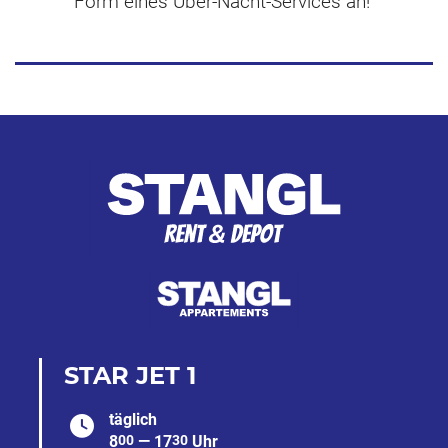
Form eines Über-Nacht-Services an!
STAR JET 1
täglich
8
00
— 17
30
Uhr